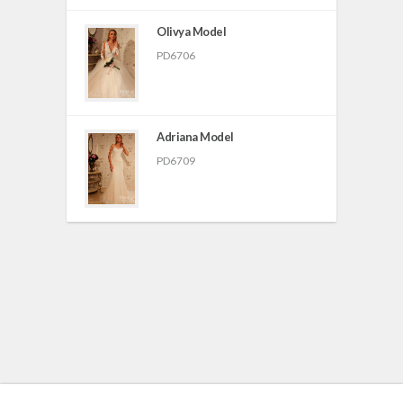
Olivya Model
PD6706
Adriana Model
PD6709