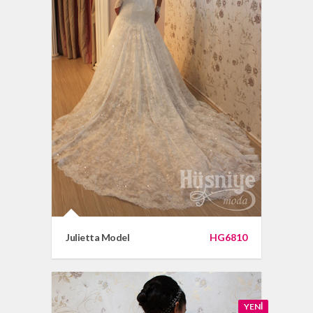
Julietta Model
HG6810
YENI