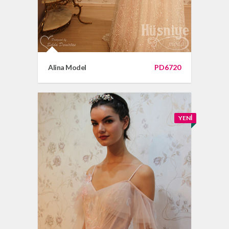
Alina Model
PD6720
YENI