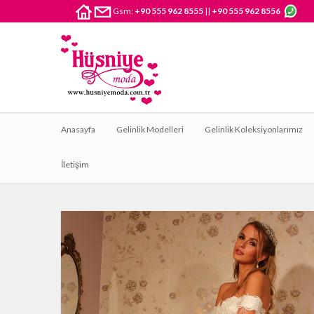
Gsm:
+90 555 962 8555
||
+90 555 962 8556
Anasayfa
Gelinlik Modelleri
Gelinlik Koleksiyonlarımız
İletişim