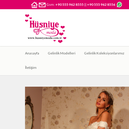
Gsm:
+90 555 962 8555
||
+90 555 962 8556
Anasayfa
Gelinlik Modelleri
Gelinlik Koleksiyonlarımız
İletişim