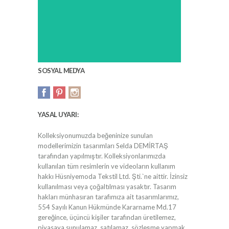
SOSYAL MEDYA
YASAL UYARI:
Kolleksiyonumuzda beğeninize sunulan
modellerimizin tasarımları Selda DEMİRTAŞ
tarafından yapılmıştır. Kolleksiyonlarımızda
kullanılan tüm resimlerin ve videoların kullanım
hakkı Hüsniyemoda Tekstil Ltd. Şti.`ne aittir. İzinsiz
kullanılması veya çoğaltılması yasaktır. Tasarım
hakları münhasıran tarafımıza ait tasarımlarımız,
554 Sayılı Kanun Hükmünde Kararname Md.17
gereğince, üçüncü kişiler tarafından üretilemez,
piyasaya sunulamaz, satılamaz, sözleşme yapmak